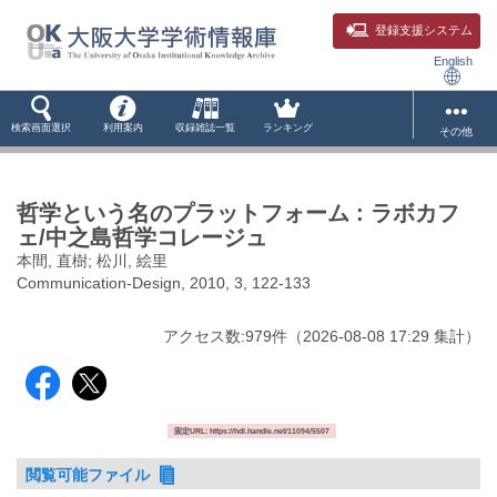
登録支援システム
English
検索画面選択
利用案内
収録雑誌一覧
ランキング
その他
哲学という名のプラットフォーム : ラボカフ
ェ/中之島哲学コレージュ
本間, 直樹; 松川, 絵里
Communication-Design, 2010, 3, 122-133
アクセス数:
979
件
（
2026-08-08
17:29 集計
）
固定URL: https://hdl.handle.net/11094/5507
閲覧可能ファイル