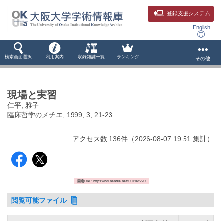
登録支援システム
English
検索画面選択
利用案内
収録雑誌一覧
ランキング
その他
現場と実習
仁平, 雅子
臨床哲学のメチエ, 1999, 3, 21-23
アクセス数:
136
件
（
2026-08-07
19:51 集計
）
固定URL: https://hdl.handle.net/11094/5511
閲覧可能ファイル