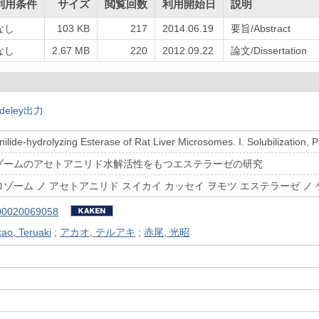
利用条件
サイズ
閲覧回数
利用開始日
説明
なし
103 KB
217
2014.06.19
要旨/Abstract
なし
2.67 MB
220
2012.09.22
論文/Dissertation
deley出力
ilide-hydrolyzing Esterase of Rat Liver Microsomes. I. Solubilization, P
ゾームのアセトアニリド水解活性をもつエステラーゼの研究
ゾーム ノ アセトアニリド スイカイ カッセイ ヲモツ エステラーゼ ノ
00020069058
ao, Teruaki
;
アカオ, テルアキ
;
赤尾, 光昭