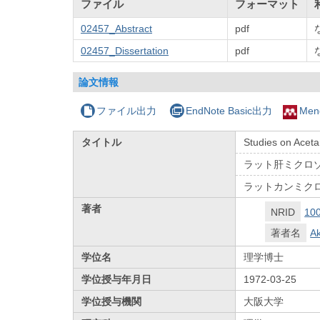
ファイル
フォーマット
02457_Abstract
pdf
02457_Dissertation
pdf
論文情報
ファイル出力
EndNote Basic出力
Men
タイトル
Studies on Acetan
ラット肝ミクロ
ラットカンミクロ
著者
NRID
10
著者名
Ak
学位名
理学博士
学位授与年月日
1972-03-25
学位授与機関
大阪大学