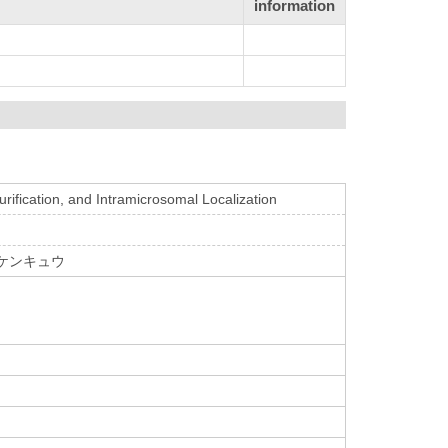
information
urification, and Intramicrosomal Localization
 ケンキュウ