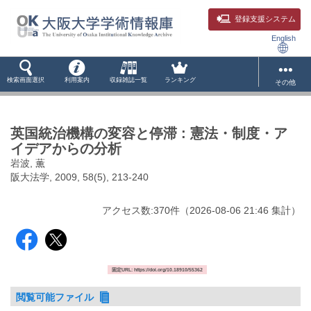
登録支援システム
English
検索画面選択
利用案内
収録雑誌一覧
ランキング
その他
英国統治機構の変容と停滞 : 憲法・制度・ア
イデアからの分析
岩波, 薫
阪大法学, 2009, 58(5), 213-240
アクセス数:
370
件
（
2026-08-06
21:46 集計
）
固定URL: https://doi.org/10.18910/55362
閲覧可能ファイル