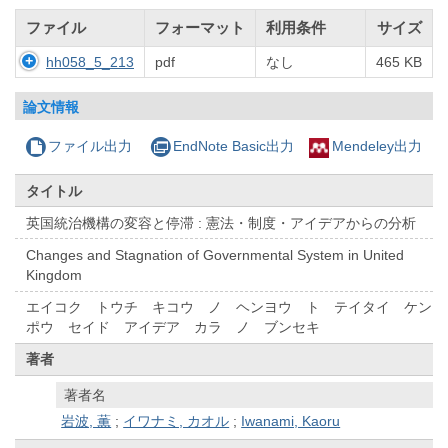
ファイル
フォーマット
利用条件
サイズ
hh058_5_213
pdf
なし
465 KB
論文情報
ファイル出力
EndNote Basic出力
Mendeley出力
タイトル
英国統治機構の変容と停滞 : 憲法・制度・アイデアからの分析
Changes and Stagnation of Governmental System in United
Kingdom
エイコク トウチ キコウ ノ ヘンヨウ ト テイタイ ケン
ポウ セイド アイデア カラ ノ ブンセキ
著者
著者名
岩波, 薫
;
イワナミ, カオル
;
Iwanami, Kaoru