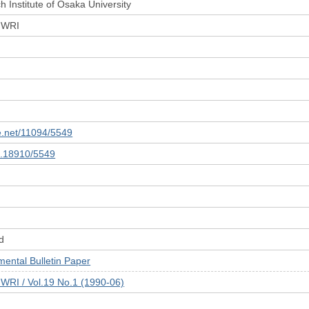
 Institute of Osaka University
 JWRI
le.net/11094/5549
10.18910/5549
d
tal Bulletin Paper
JWRI / Vol.19 No.1 (1990-06)