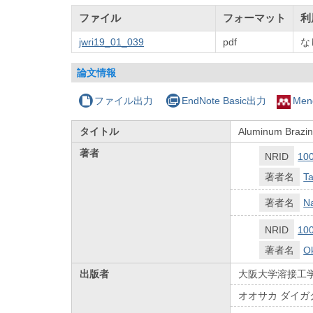
ファイル
フォーマット
利
jwri19_01_039
pdf
な
論文情報
ファイル出力
EndNote Basic出力
Men
タイトル
Aluminum Brazing
著者
NRID
10
著者名
T
著者名
N
NRID
10
著者名
O
出版者
大阪大学溶接工
オオサカ ダイガ