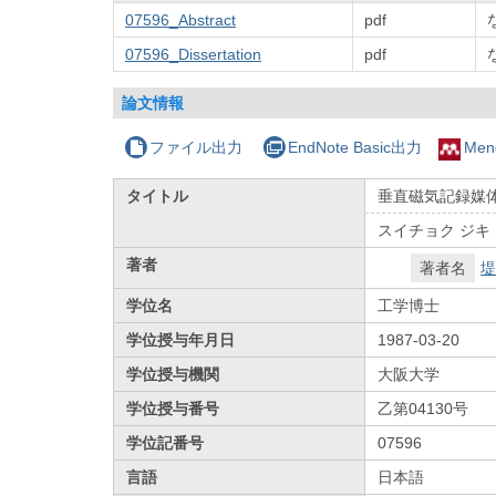
07596_Abstract
pdf
07596_Dissertation
pdf
論文情報
ファイル出力
EndNote Basic出力
Men
タイトル
垂直磁気記録媒
スイチョク ジキ
著者
著者名
堤
学位名
工学博士
学位授与年月日
1987-03-20
学位授与機関
大阪大学
学位授与番号
乙第04130号
学位記番号
07596
言語
日本語