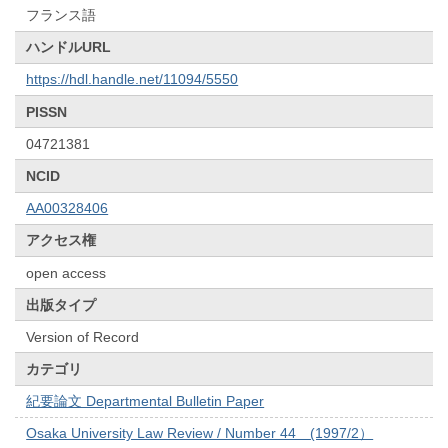
フランス語
ハンドルURL
https://hdl.handle.net/11094/5550
PISSN
04721381
NCID
AA00328406
アクセス権
open access
出版タイプ
Version of Record
カテゴリ
紀要論文 Departmental Bulletin Paper
Osaka University Law Review / Number 44 (1997/2）