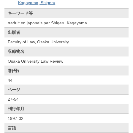
Kagayama, Shigeru
キーワード等
traduit en japonais par Shigeru Kagayama
出版者
Faculty of Law, Osaka University
収録物名
Osaka University Law Review
巻(号)
44
ページ
27-54
刊行年月
1997-02
言語