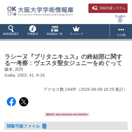
登録支援システム
English
検索画面選択
利用案内
収録雑誌一覧
ランキング
その他
ラシーヌ『ブリタニキュス』の終結部に関す
る一考察 : ヴェスタ聖女ジュニーをめぐって
藤本, 武司
Gallia, 2002, 41, 9-16
アクセス数:
244
件
（
2026-08-09
18:29 集計
）
固定URL: https://hdl.handle.net/11094/5582
閲覧可能ファイル