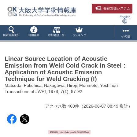
登録支援システム
English
検索画面選択
利用案内
収録雑誌一覧
ランキング
その他
Linear Source Location of Acoustic
Emission from Weld Cold Crack in Steel :
Application of Acoustic Emission
Technique for Weld Cracking (I)
Matsuda, Fukuhisa; Nakagawa, Hiroji; Morimoto, Yoshinori
Transactions of JWRI, 1978, 7(1), 87-92
アクセス数:
460
件
（
2026-08-07
08:49 集計
）
固定URL: https://doi.org/10.18910/5640