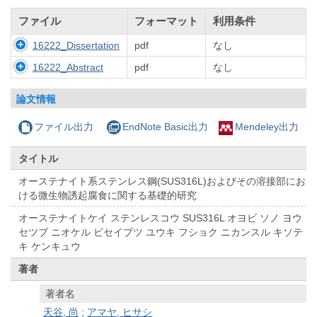
ファイル
フォーマット
利用条件
16222_Dissertation
pdf
なし
16222_Abstract
pdf
なし
論文情報
ファイル出力
EndNote Basic出力
Mendeley出力
タイトル
オーステナイト系ステンレス鋼(SUS316L)およびその溶接部にお
ける微生物誘起腐食に関する基礎的研究
オーステナイトケイ ステンレスコウ SUS316L オヨビ ソノ ヨウ
セツブ ニオケル ビセイブツ ユウキ フショク ニカンスル キソテ
キ ケンキュウ
著者
著者名
天谷, 尚
;
アマヤ, ヒサシ