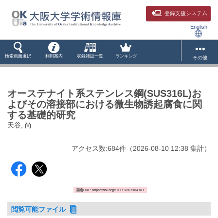
登録支援システム
English
検索画面選択
利用案内
収録雑誌一覧
ランキング
その他
オーステナイト系ステンレス鋼(SUS316L)お
よびその溶接部における微生物誘起腐食に関
する基礎的研究
天谷, 尚
アクセス数:
684
件
（
2026-08-10
12:38 集計
）
固定URL: https://doi.org/10.11501/3184383
閲覧可能ファイル