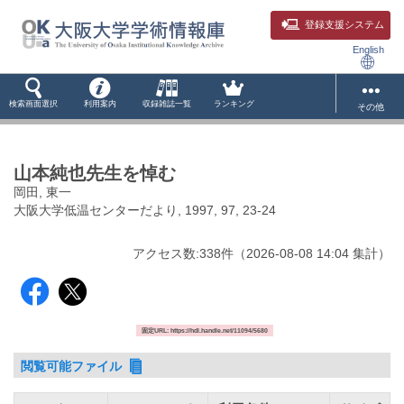
登録支援システム
English
検索画面選択
利用案内
収録雑誌一覧
ランキング
その他
山本純也先生を悼む
岡田, 東一
大阪大学低温センターだより, 1997, 97, 23-24
アクセス数:
338
件
（
2026-08-08
14:04 集計
）
固定URL: https://hdl.handle.net/11094/5680
閲覧可能ファイル