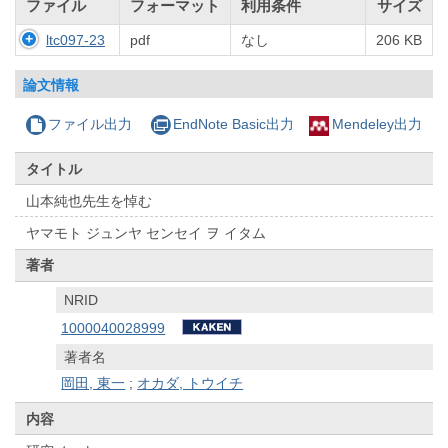
ファイル
フォーマット
利用条件
サイズ
ltc097-23
pdf
なし
206 KB
論文情報
ファイル出力
EndNote Basic出力
Mendeley出力
タイトル
山本純也先生を悼む
ヤマモト ジュンヤ センセイ ヲ イタム
著者
NRID
1000040028999
著者名
岡田, 東一
;
オカダ, トウイチ
内容