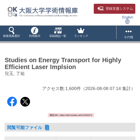
登録支援システム
English
検索画面選択
利用案内
収録雑誌一覧
ランキング
その他
Studies on Energy Transport for Highly
Efficient Laser Implsion
兒玉, 了祐
アクセス数:
1,600
件
（
2026-08-08
07:14 集計
）
固定URL: https://hdl.handle.net/11094/574
閲覧可能ファイル