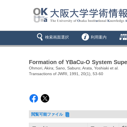
検索画面選択
利用案内
Formation of YBaCu-O System Superc
Ohmori, Akira; Sano, Saburo; Arata, Yoshiaki et al.
Transactions of JWRI, 1991, 20(1), 53-60
閲覧可能ファイル