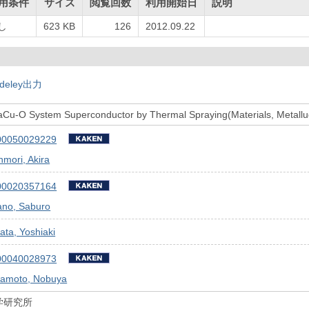
用条件
サイズ
閲覧回数
利用開始日
説明
し
623 KB
126
2012.09.22
deley出力
aCu-O System Superconductor by Thermal Spraying(Materials, Metallug
00050029229
mori, Akira
00020357164
ano, Saburo
ata, Yoshiaki
00040028973
wamoto, Nobuya
学研究所