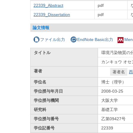
22339_Abstract
pdf
22339_Dissertation
pdf
論文情報
ファイル出力
EndNote Basic出力
Men
タイトル
環境汚染物質の
カンキョウ オセン
著者
著者名
西
学位名
博士（理学）
学位授与年月日
2008-03-25
学位授与機関
大阪大学
研究科
基礎工学
学位授与番号
乙第09427号
学位記番号
22339