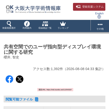
登録支援システム
English
検索画面選択
利用案内
収録雑誌一覧
ランキング
その他
共有空間でのユーザ指向型ディスプレイ環境
に関する研究
櫻井, 智史
アクセス数:
1,392
件
（
2026-08-08
04:33 集計
）
固定URL: https://hdl.handle.net/11094/587
閲覧可能ファイル