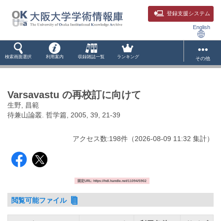
登録支援システム
English
検索画面選択
利用案内
収録雑誌一覧
ランキング
その他
Varsavastu の再校訂に向けて
生野, 昌範
待兼山論叢. 哲学篇, 2005, 39, 21-39
アクセス数:
198
件
（
2026-08-09
11:32 集計
）
固定URL: https://hdl.handle.net/11094/5902
閲覧可能ファイル