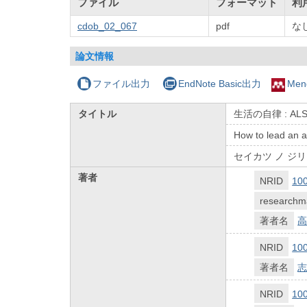
ファイル
フォーマット
利
cdob_02_067
pdf
な
論文情報
ファイル出力
EndNote Basic出力
Men
タイトル
生活の自律 : A
How to lead an a
セイカツ ノ ジリ
著者
NRID
10
researchm
著者名
高
NRID
10
著者名
志
NRID
10