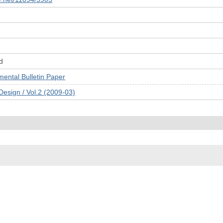
d
tal Bulletin Paper
esign / Vol.2 (2009-03)
© 2022- The University of Osaka Libraries