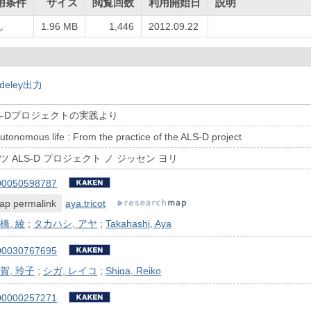
用条件
サイズ
閲覧回数
利用開始日
説明
し
1.96 MB
1,446
2012.09.22
deley出力
LS-Dプロジェクトの実践より
utonomous life : From the practice of the ALS-D project
ツ ALS-D プロジェクト ノ ジッセン ヨリ
00050598787
ap permalink
aya.tricot
橋, 綾
;
タカハシ, アヤ
;
Takahashi, Aya
00030767695
賀, 玲子
;
シガ, レイコ
;
Shiga, Reiko
00000257271