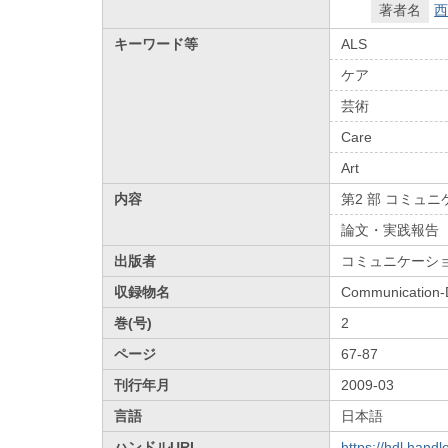
著者名
西
キーワード等
ALS
ケア
芸術
Care
Art
内容
第2 部 コミュ
論文・実践報告
出版者
コミュニケーシ
収録物名
Communication-
巻(号)
2
ページ
67-87
刊行年月
2009-03
言語
日本語
ハンドルURL
https://hdl.hand