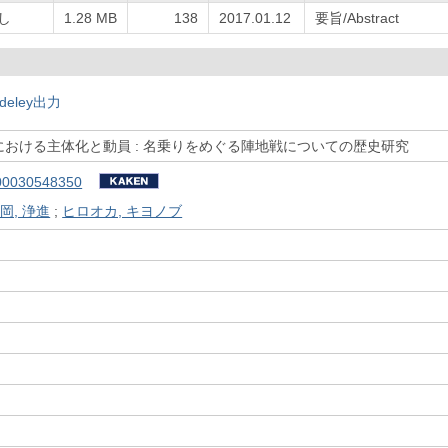
し
1.28 MB
138
2017.01.12
要旨/Abstract
deley出力
おける主体化と動員 : 名乗りをめぐる陣地戦についての歴史研究
00030548350
岡, 浄進
;
ヒロオカ, キヨノブ