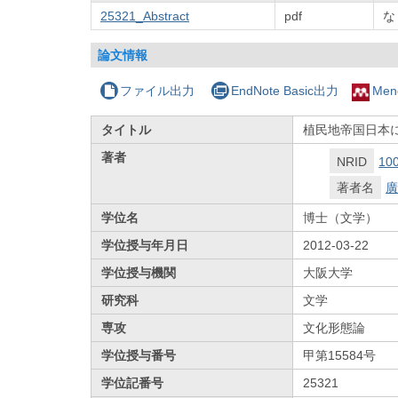
25321_Abstract
pdf
な
論文情報
ファイル出力
EndNote Basic出力
Men
タイトル
植民地帝国日本に
著者
NRID
10
著者名
廣
学位名
博士（文学）
学位授与年月日
2012-03-22
学位授与機関
大阪大学
研究科
文学
専攻
文化形態論
学位授与番号
甲第15584号
学位記番号
25321