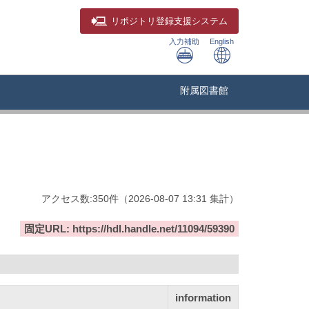
リポジトリ
登録支援システム
入力補助
English
附属図書館
アクセス数:
350
件
（
2026-08-07
13:31 集計
）
固定URL: https://hdl.handle.net/11094/59390
information