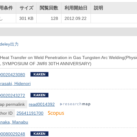
用条件
サイズ
閲覧回数
利用開始日
説明
し
301 KB
128
2012.09.22
deley出力
 Heat Transfer on Weld Penetration in Gas Tungsten Arc Welding(Phys
L SYMPOSIUM OF JWRI 30TH ANNIVERSARY)
00020423080
rasaki, Hidenori
00020243272
ap permalink
read0014392
hor ID
25641191700
anaka, Manabu
00080029248