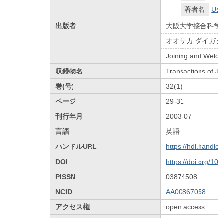
著者名
U
出版者
大阪大学接合科
オオサカ ダイガ
Joining and Weld
収録物名
Transactions of
巻(号)
32(1)
ページ
29-31
刊行年月
2003-07
言語
英語
ハンドルURL
https://hdl.hand
DOI
https://doi.org/
PISSN
03874508
NCID
AA00867058
アクセス権
open access