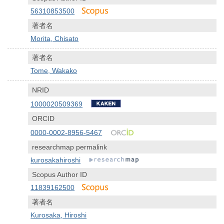
56310853500
著者名
Morita, Chisato
著者名
Tome, Wakako
NRID
1000020509369
ORCID
0000-0002-8956-5467
researchmap permalink
kurosakahiroshi
Scopus Author ID
11839162500
著者名
Kurosaka, Hiroshi