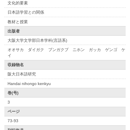
文化的要素
日本語学習との関係
教材と授業
出版者
大阪大学文学部日本学科(言語系)
オオサカ ダイガク ブンガクブ ニホン ガッカ ゲンゴ ケ
イ
収録物名
阪大日本語研究
Handai nihongo kenkyu
巻(号)
3
ページ
73-93