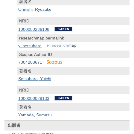
著者名
Ohnishi, Ryosuke
NRID
1000080236108
researchmap permalink
y_setsuhara
Scopus Author ID
7004203671
著者名
Setsuhara, Yuichi
NRID
1000000029133
著者名
Yamada, Sumasu
出版者