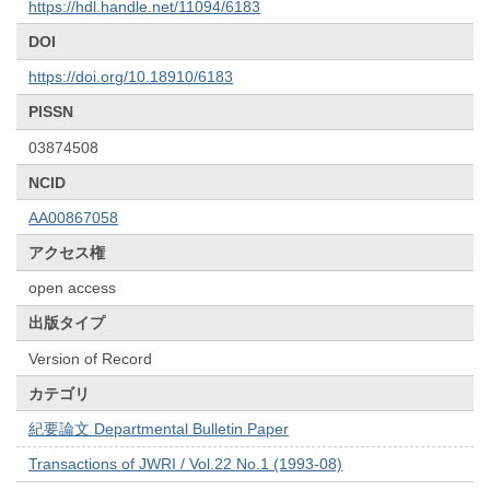
https://hdl.handle.net/11094/6183
DOI
https://doi.org/10.18910/6183
PISSN
03874508
NCID
AA00867058
アクセス権
open access
出版タイプ
Version of Record
カテゴリ
紀要論文 Departmental Bulletin Paper
Transactions of JWRI / Vol.22 No.1 (1993-08)