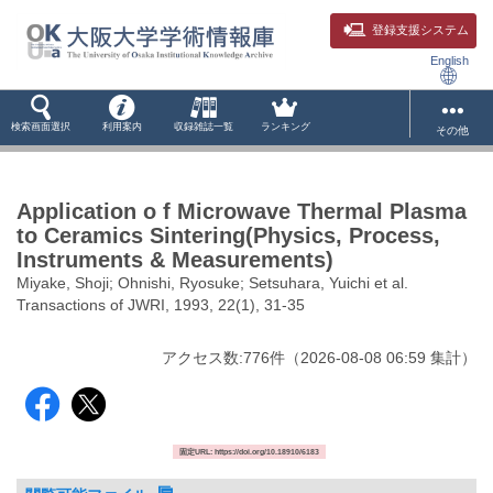
登録支援システム
English
検索画面選択
利用案内
収録雑誌一覧
ランキング
その他
Application o f Microwave Thermal Plasma
to Ceramics Sintering(Physics, Process,
Instruments & Measurements)
Miyake, Shoji; Ohnishi, Ryosuke; Setsuhara, Yuichi et al.
Transactions of JWRI, 1993, 22(1), 31-35
アクセス数:
776
件
（
2026-08-08
06:59 集計
）
固定URL: https://doi.org/10.18910/6183