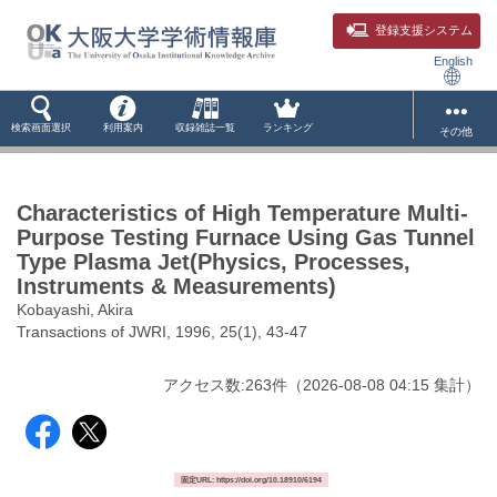
登録支援システム
English
検索画面選択
利用案内
収録雑誌一覧
ランキング
その他
Characteristics of High Temperature Multi-
Purpose Testing Furnace Using Gas Tunnel
Type Plasma Jet(Physics, Processes,
Instruments & Measurements)
Kobayashi, Akira
Transactions of JWRI, 1996, 25(1), 43-47
アクセス数:
263
件
（
2026-08-08
04:15 集計
）
固定URL: https://doi.org/10.18910/6194