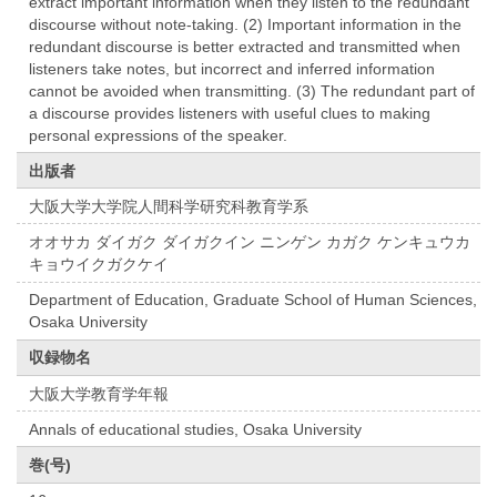
extract important information when they listen to the redundant
discourse without note-taking. (2) Important information in the
redundant discourse is better extracted and transmitted when
listeners take notes, but incorrect and inferred information
cannot be avoided when transmitting. (3) The redundant part of
a discourse provides listeners with useful clues to making
personal expressions of the speaker.
出版者
大阪大学大学院人間科学研究科教育学系
オオサカ ダイガク ダイガクイン ニンゲン カガク ケンキュウカ
キョウイクガクケイ
Department of Education, Graduate School of Human Sciences,
Osaka University
収録物名
大阪大学教育学年報
Annals of educational studies, Osaka University
巻(号)