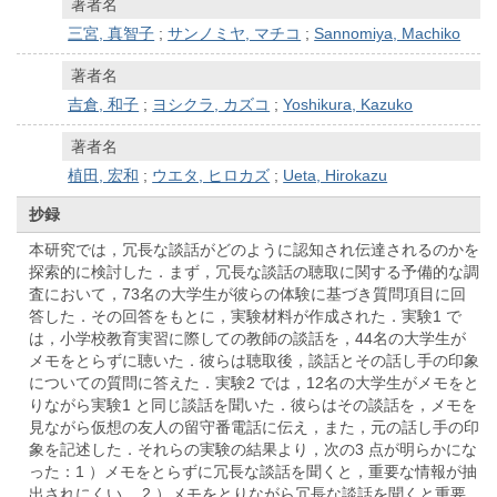
著者名
三宮, 真智子
;
サンノミヤ, マチコ
;
Sannomiya, Machiko
著者名
吉倉, 和子
;
ヨシクラ, カズコ
;
Yoshikura, Kazuko
著者名
植田, 宏和
;
ウエタ, ヒロカズ
;
Ueta, Hirokazu
抄録
本研究では，冗長な談話がどのように認知され伝達されるのかを
探索的に検討した．まず，冗長な談話の聴取に関する予備的な調
査において，73名の大学生が彼らの体験に基づき質問項目に回
答した．その回答をもとに，実験材料が作成された．実験1 で
は，小学校教育実習に際しての教師の談話を，44名の大学生が
メモをとらずに聴いた．彼らは聴取後，談話とその話し手の印象
についての質問に答えた．実験2 では，12名の大学生がメモをと
りながら実験1 と同じ談話を聞いた．彼らはその談話を，メモを
見ながら仮想の友人の留守番電話に伝え，また，元の話し手の印
象を記述した．それらの実験の結果より，次の3 点が明らかにな
った：1 ）メモをとらずに冗長な談話を聞くと，重要な情報が抽
出されにくい． 2 ）メモをとりながら冗長な談話を聞くと重要