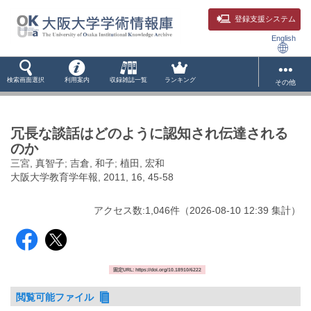
登録支援システム
English
検索画面選択
利用案内
収録雑誌一覧
ランキング
その他
冗長な談話はどのように認知され伝達される
のか
三宮, 真智子; 吉倉, 和子; 植田, 宏和
大阪大学教育学年報, 2011, 16, 45-58
アクセス数:
1,046
件
（
2026-08-10
12:39 集計
）
固定URL: https://doi.org/10.18910/6222
閲覧可能ファイル