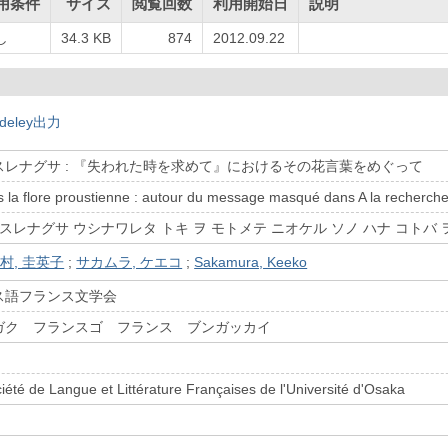
用条件
サイズ
閲覧回数
利用開始日
説明
し
34.3 KB
874
2012.09.22
deley出力
レナグサ : 『失われた時を求めて』におけるその花言葉をめぐって
 la flore proustienne : autour du message masqué dans A la recherch
スレナグサ ウシナワレタ トキ ヲ モトメテ ニオケル ソノ ハナ コトバ 
村, 圭英子
;
サカムラ, ケエコ
;
Sakamura, Keeko
ス語フランス文学会
ガク フランスゴ フランス ブンガッカイ
ciété de Langue et Littérature Françaises de l'Université d'Osaka