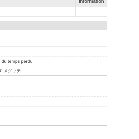
information
e du temps perdu
ヲ メグッテ