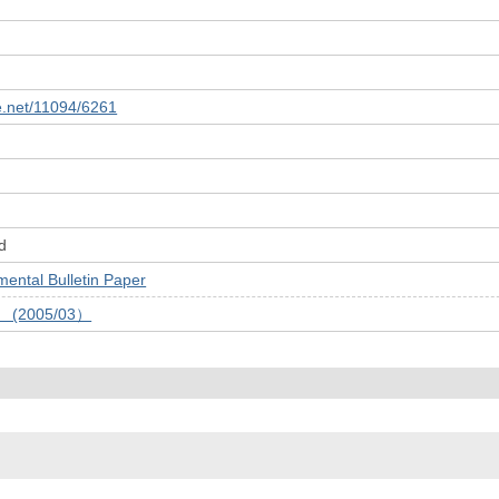
le.net/11094/6261
d
tal Bulletin Paper
号 (2005/03）