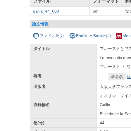
ファイル
フォーマット
利
gallia_44_009
pdf
な
論文情報
ファイル出力
EndNote Basic出力
Men
タイトル
プルーストとワス
Le myosotis dans
プルースト ト ワ
著者
著者名
阪
出版者
大阪大学フラン
オオサカ ダイ
収録物名
Gallia
Bulletin de la So
巻(号)
44