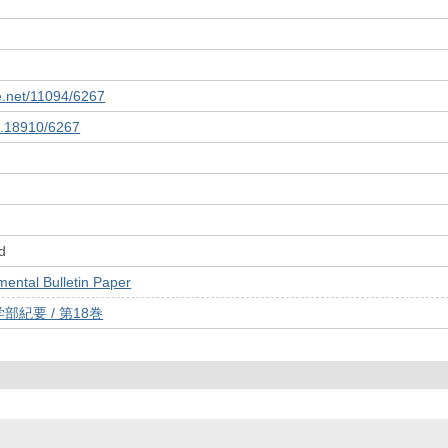
le.net/11094/6267
10.18910/6267
d
tal Bulletin Paper
紀要 / 第18巻