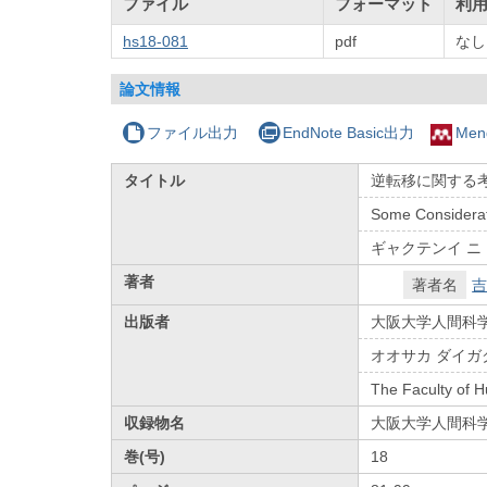
ファイル
フォーマット
利
hs18-081
pdf
なし
論文情報
ファイル出力
EndNote Basic出力
Men
タイトル
逆転移に関する考
Some Considerat
ギャクテンイ ニ 
著者
著者名
吉
出版者
大阪大学人間科
オオサカ ダイガ
The Faculty of 
収録物名
大阪大学人間科
巻(号)
18