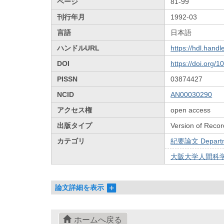
ページ
81-99
刊行年月
1992-03
言語
日本語
ハンドルURL
https://hdl.hand
DOI
https://doi.org/
PISSN
03874427
NCID
AN00030290
アクセス権
open access
出版タイプ
Version of Recor
カテゴリ
紀要論文 Departmen
大阪大学人間科学部
論文詳細を表示
ホームへ戻る