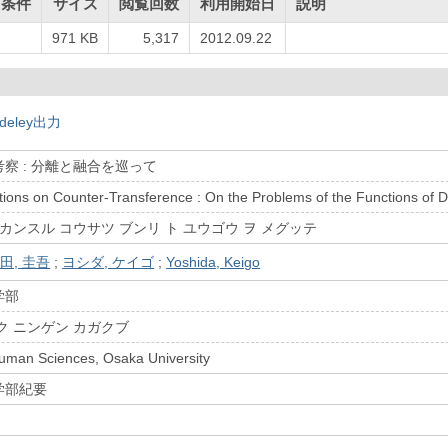
用条件
サイズ
閲覧回数
利用開始日
説明
971 KB
5,317
2012.09.22
deley出力
察 : 分離と融合を巡って
ions on Counter-Transference : On the Problems of the Functions of
カンスル コウサツ ブンリ ト ユウゴウ ヲ メグッテ
田, 圭吾
;
ヨシダ, ケイゴ
;
Yoshida, Keigo
学部
ク ニンゲン カガクブ
Human Sciences, Osaka University
学部紀要