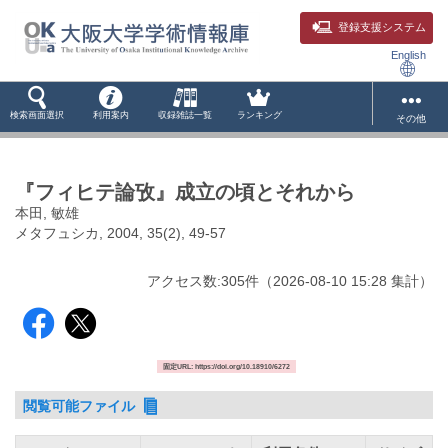
登録支援システム
English
検索画面選択
利用案内
収録雑誌一覧
ランキング
その他
『フィヒテ論攷』成立の頃とそれから
本田, 敏雄
メタフュシカ, 2004, 35(2), 49-57
アクセス数:
305
件
（
2026-08-10
15:28 集計
）
固定URL: https://doi.org/10.18910/6272
閲覧可能ファイル