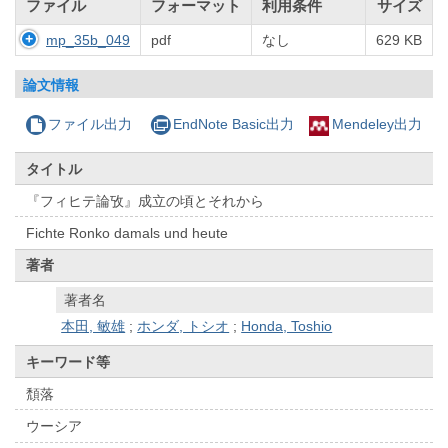
ファイル
フォーマット
利用条件
サイズ
mp_35b_049
pdf
なし
629 KB
論文情報
ファイル出力
EndNote Basic出力
Mendeley出力
タイトル
『フィヒテ論攷』成立の頃とそれから
Fichte Ronko damals und heute
著者
著者名
本田, 敏雄
;
ホンダ, トシオ
;
Honda, Toshio
キーワード等
頽落
ウーシア