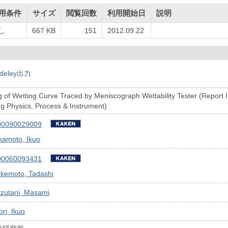
用条件
サイズ
閲覧回数
利用開始日
説明
し
667 KB
151
2012.09.22
deley出力
 of Wetting Curve Traced by Meniscograph Wettability Tester (Report II) 
g Physics, Process & Instrument)
00090029009
kamoto, Ikuo
00060093431
akemoto, Tadashi
izutani, Masami
ri, Ikuo