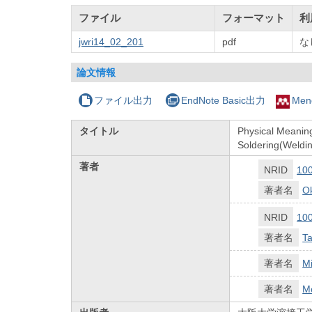
ファイル
フォーマット
利
jwri14_02_201
pdf
な
論文情報
ファイル出力
EndNote Basic出力
Men
タイトル
Physical Meaning
Soldering(Weldin
著者
NRID
10
著者名
O
NRID
10
著者名
T
著者名
M
著者名
Mo