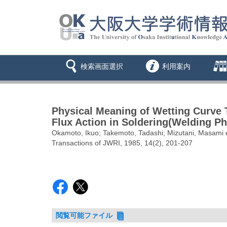
検索画面選択
利用案内
Physical Meaning of Wetting Curve T
Flux Action in Soldering(Welding Ph
Okamoto, Ikuo; Takemoto, Tadashi; Mizutani, Masami e
Transactions of JWRI, 1985, 14(2), 201-207
閲覧可能ファイル