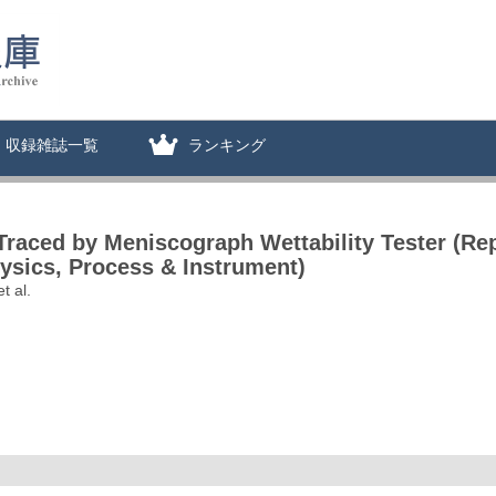
収録雑誌一覧
ランキング
raced by Meniscograph Wettability Tester (Repor
ysics, Process & Instrument)
t al.