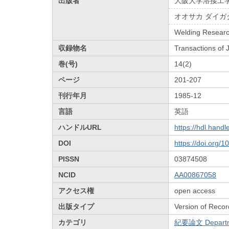
出版者
大阪大学溶接工
オオサカ ダイガ
Welding Research
収録物名
Transactions of
巻(号)
14(2)
ページ
201-207
刊行年月
1985-12
言語
英語
ハンドルURL
https://hdl.hand
DOI
https://doi.org/
PISSN
03874508
NCID
AA00867058
アクセス権
open access
出版タイプ
Version of Recor
カテゴリ
紀要論文 Departmen