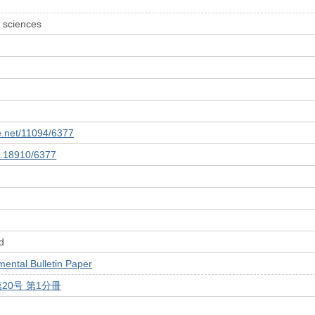
 sciences
le.net/11094/6377
10.18910/6377
d
tal Bulletin Paper
第20号 第1分冊