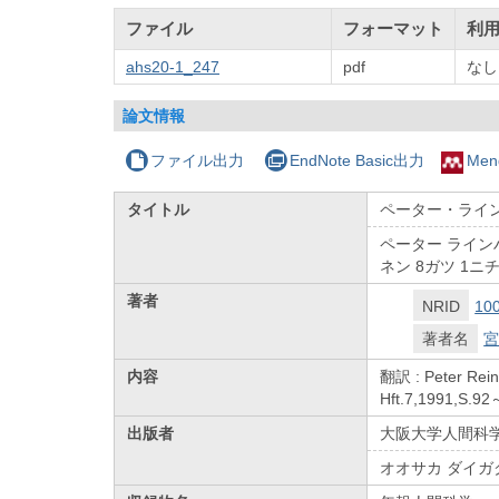
ファイル
フォーマット
利
ahs20-1_247
pdf
なし
論文情報
ファイル出力
EndNote Basic出力
Men
タイトル
ペーター・ライン
ペーター ラインハ
ネン 8ガツ 1ニ
著者
NRID
10
著者名
宮
内容
翻訳 : Peter Rein
Hft.7,1991,S
出版者
大阪大学人間科
オオサカ ダイガ