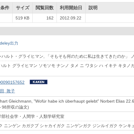
用条件
サイズ
閲覧回数
利用開始日
説明
519 KB
162
2012.09.22
deley出力
ハルト・グライヒマン, 「そもそも何のために私は生きてきたのか」 ノルベル
ルト グライヒマン ソモソモ ナンノ タメ ニ ワタシ ハ イキテ キタノカ ノ
チ
00090157652
田, 敦子
hart Gleichmann, "Wofür habe ich überhaupt gelebt" Norbert Elias 22
.92～98所収の論文)
学部社会学・人間学・人類学研究室
ク ニンゲン カガクブ シャカイガク ニンゲンガク ジンルイガク ケンキ