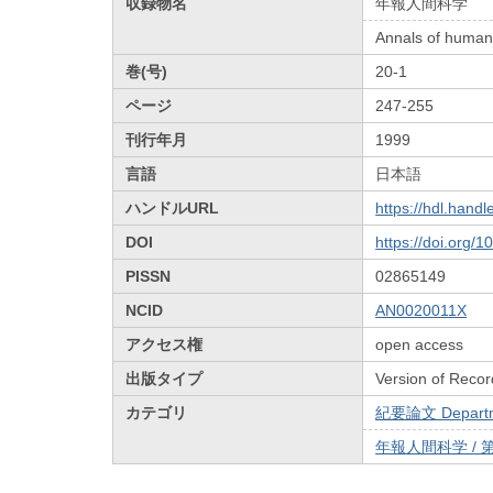
収録物名
年報人間科学
Annals of human
巻(号)
20-1
ページ
247-255
刊行年月
1999
言語
日本語
ハンドルURL
https://hdl.hand
DOI
https://doi.org/
PISSN
02865149
NCID
AN0020011X
アクセス権
open access
出版タイプ
Version of Recor
カテゴリ
紀要論文 Departmen
年報人間科学 / 