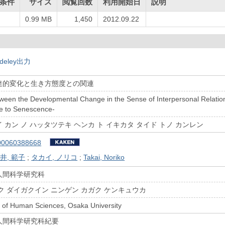
条件
サイズ
閲覧回数
利用開始日
説明
0.99 MB
1,450
2012.09.22
deley出力
達的変化と生き方態度との関連
ween the Developmental Change in the Sense of Interpersonal Relatio
e to Senescence-
 カン ノ ハッタツテキ ヘンカ ト イキカタ タイド トノ カンレン
00060388668
井, 範子
;
タカイ, ノリコ
;
Takai, Noriko
人間科学研究科
ク ダイガクイン ニンゲン カガク ケンキュウカ
 of Human Sciences, Osaka University
人間科学研究科紀要