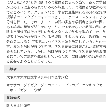
にやる気がないと評価される再履修者に焦点を当て、彼らの学習
がどのように進められているのか調査した。再履修者や教師の間
で起こるインタラクションなど、学習に直接関わる部分の記録や
授業後のインタビューをデータとして、ケース・スタディによる
分析を行った。それによって、学習の実態や学習者と教師の間に
ある認識の相違が明らかになった。やる気がないと教師の目には
映る再履修者はそれぞれの学習スタイルで学習を進めていた。学
習者はそれぞれが持っている学習観、学習スタイル、教師像、自
分自身による学習管理によって学習方法を決定している。その一
方、教師も教師が持つ学習観、学習者像等に影響された教授方法
を実践している。しかし、教師が持つ学習観や学習者像が再履修
者についての誤解を生み出しているため、教師自身の認識を改め
る必要があることが分かった。
出版者
大阪大学大学院文学研究科日本語学講座
オオサカ ダイガク ダイガクイン ブンガグ ケンキュウカ
ニホンゴガク コウザ
収録物名
阪大日本語研究