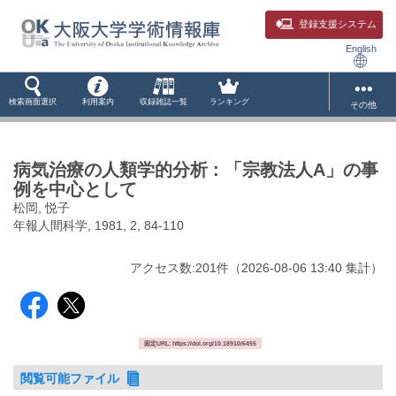
登録支援システム
English
検索画面選択
利用案内
収録雑誌一覧
ランキング
その他
病気治療の人類学的分析 : 「宗教法人A」の事
例を中心として
松岡, 悦子
年報人間科学, 1981, 2, 84-110
アクセス数:
201
件
（
2026-08-06
13:40 集計
）
固定URL: https://doi.org/10.18910/6455
閲覧可能ファイル