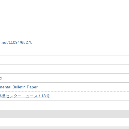
le.net/11094/65278
d
tal Bulletin Paper
機センターニュース / 18号