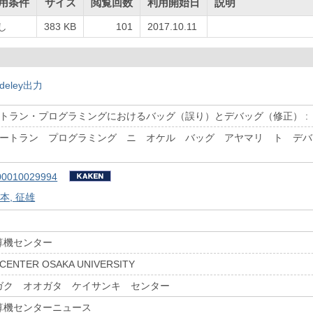
用条件
サイズ
閲覧回数
利用開始日
説明
し
383 KB
101
2017.10.11
deley出力
トラン・プログラミングにおけるバッグ（誤り）とデバッグ（修正） : ｛
ォートラン プログラミング ニ オケル バッグ アヤマリ ト デバッ
00010029994
本, 征雄
算機センター
CENTER OSAKA UNIVERSITY
ガク オオガタ ケイサンキ センター
算機センターニュース