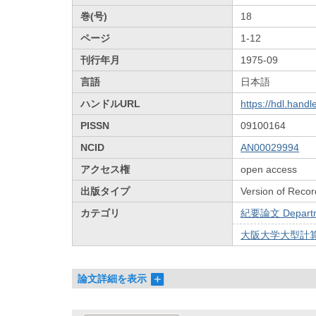
巻(号)
18
ページ
1-12
刊行年月
1975-09
言語
日本語
ハンドルURL
https://hdl.hand
PISSN
09100164
NCID
AN00029994
アクセス権
open access
出版タイプ
Version of Recor
カテゴリ
紀要論文 Departmen
大阪大学大型計算
論文詳細を表示