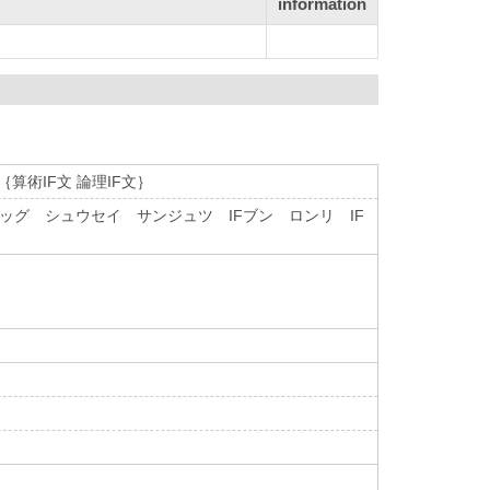
information
算術IF文 論理IF文｝
グ シュウセイ サンジュツ IFブン ロンリ IF