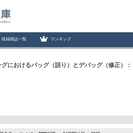
収録雑誌一覧
ランキング
におけるバッグ（誤り）とデバッグ（修正） : ｛算