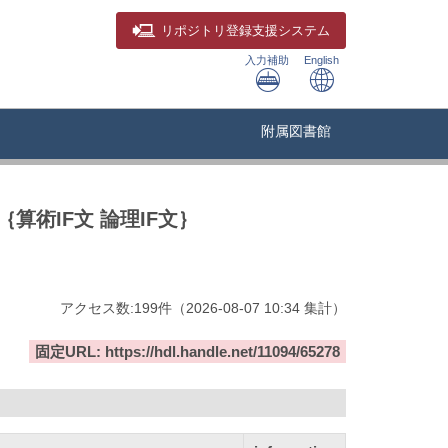
リポジトリ
登録支援システム
入力補助
English
附属図書館
術IF文 論理IF文｝
アクセス数:
199
件
（
2026-08-07
10:34 集計
）
固定URL: https://hdl.handle.net/11094/65278