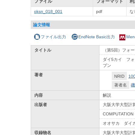
ファイル
フォーマット
利
oksn_018_001
pdf
な
論文情報
ファイル出力
EndNote Basic出力
Men
タイトル
（第5回）フォー
ダイ5カイ フ
ブン
著者
NRID
10
著者名
磯
内容
解説
出版者
大阪大学大型計
COMPUTATION 
オオサカ ダイ
収録物名
大阪大学大型計