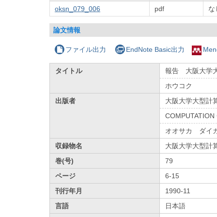
oksn_079_006
pdf
な
論文情報
ファイル出力
EndNote Basic出力
Men
タイトル
報告 大阪大学大
ホウコク
出版者
大阪大学大型計
COMPUTATION 
オオサカ ダイ
収録物名
大阪大学大型計
巻(号)
79
ページ
6-15
刊行年月
1990-11
言語
日本語