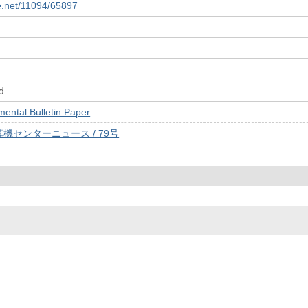
le.net/11094/65897
d
tal Bulletin Paper
機センターニュース / 79号
© 2022- The University of Osaka Libraries