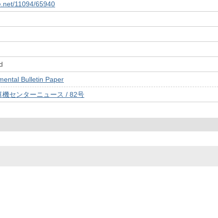
le.net/11094/65940
d
tal Bulletin Paper
機センターニュース / 82号
© 2022- The University of Osaka Libraries