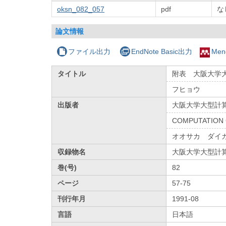
oksn_082_057
pdf
な
論文情報
ファイル出力
EndNote Basic出力
Men
タイトル
附表 大阪大学大
フヒョウ
出版者
大阪大学大型計
COMPUTATION 
オオサカ ダイ
収録物名
大阪大学大型計
巻(号)
82
ページ
57-75
刊行年月
1991-08
言語
日本語