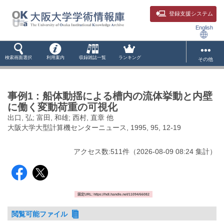
登録支援システム
English
検索画面選択
利用案内
収録雑誌一覧
ランキング
その他
事例1 : 船体動揺による槽内の流体挙動と内壁
に働く変動荷重の可視化
出口, 弘; 富田, 和雄; 西村, 直章 他
大阪大学大型計算機センターニュース, 1995, 95, 12-19
アクセス数:
511
件
（
2026-08-09
08:24 集計
）
固定URL: https://hdl.handle.net/11094/66082
閲覧可能ファイル