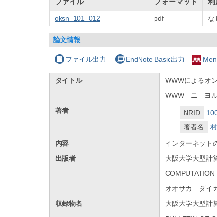
ファイル
フォーマット
利
oksn_101_012
pdf
な
論文情報
ファイル出力
EndNote Basic出力
Men
タイトル
WWWによるオ
WWW ニ ヨ
著者
NRID
10
著者名
村
内容
インターネット
出版者
大阪大学大型計
COMPUTATION 
オオサカ ダイ
収録物名
大阪大学大型計