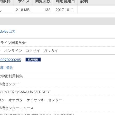
用条件
サイズ
閲覧回数
利用開始日
説明
し
2.18 MB
132
2017.10.11
deley出力
ンライン国際学会
ル オンライン コクサイ ガッカイ
00070200285
瀬, 澄夫
の学術利用特集
算機センター
CENTER OSAKA UNIVERSITY
ガク オオガタ ケイサンキ センター
算機センターニュース