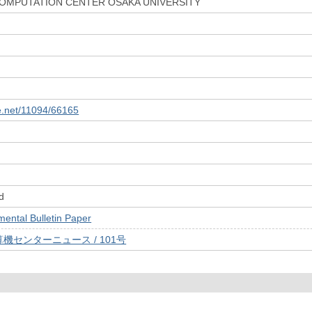
COMPUTATION CENTER OSAKA UNIVERSITY
le.net/11094/66165
d
tal Bulletin Paper
機センターニュース / 101号