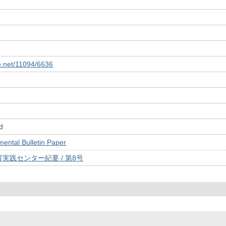
le.net/11094/6636
d
tal Bulletin Paper
実践センター紀要 / 第8号