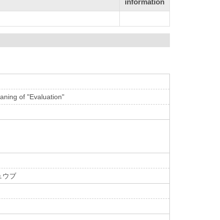
information
aning of "Evaluation"
ュウブ