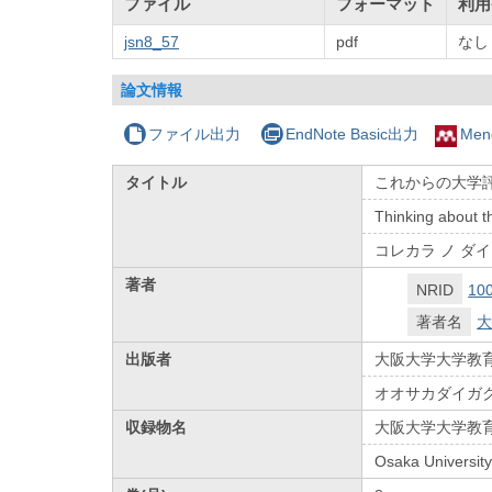
ファイル
フォーマット
利用
jsn8_57
pdf
なし
論文情報
ファイル出力
EndNote Basic出力
Men
タイトル
これからの大学評
Thinking about t
コレカラ ノ ダイ
著者
NRID
10
著者名
大
出版者
大阪大学大学教
オオサカダイガク
収録物名
大阪大学大学教
Osaka University