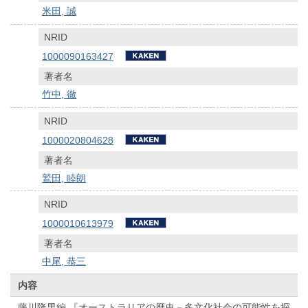
米田, 誠
NRID
1000090163427
著者名
竹中, 徹
NRID
1000020804628
著者名
鷲田, 睦朗
NRID
1000010613979
著者名
中尾, 恭三
内容
藤川隆男編 『オーストラリアの歴史－多文化社会の可能性を探