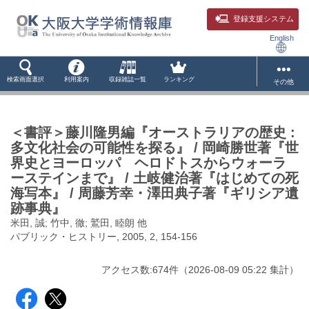
登録支援システム
English
検索画面選択
利用案内
収録雑誌一覧
ランキング
その他
＜書評＞藤川隆男編『オーストラリアの歴史 :
多文化社会の可能性を探る』 / 岡崎勝世著『世
界史とヨーロッパ ヘロドトスからウォーラ
ーステインまで』 / 土岐健治著『はじめての死
海写本』 / 周藤芳幸・澤田典子著『ギリシア遺
跡事典』
米田, 誠; 竹中, 徹; 鷲田, 睦朗 他
パブリック・ヒストリー, 2005, 2, 154-156
アクセス数:
674
件
（
2026-08-09
05:22 集計
）