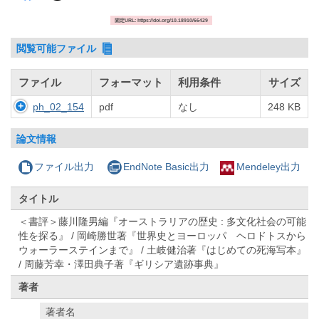
固定URL: https://doi.org/10.18910/66429
閲覧可能ファイル
ファイル
フォーマット
利用条件
サイズ
ph_02_154
pdf
なし
248 KB
論文情報
ファイル出力
EndNote Basic出力
Mendeley出力
タイトル
＜書評＞藤川隆男編『オーストラリアの歴史 : 多文化社会の可能
性を探る』 / 岡崎勝世著『世界史とヨーロッパ ヘロドトスから
ウォーラーステインまで』 / 土岐健治著『はじめての死海写本』
/ 周藤芳幸・澤田典子著『ギリシア遺跡事典』
著者
著者名