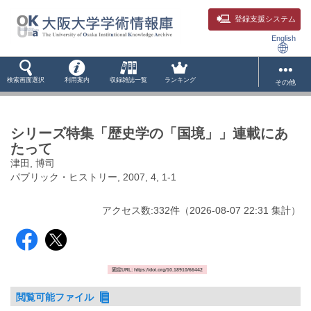
登録支援システム
English
検索画面選択
利用案内
収録雑誌一覧
ランキング
その他
シリーズ特集「歴史学の「国境」」連載にあ
たって
津田, 博司
パブリック・ヒストリー, 2007, 4, 1-1
アクセス数:
332
件
（
2026-08-07
22:31 集計
）
固定URL: https://doi.org/10.18910/66442
閲覧可能ファイル