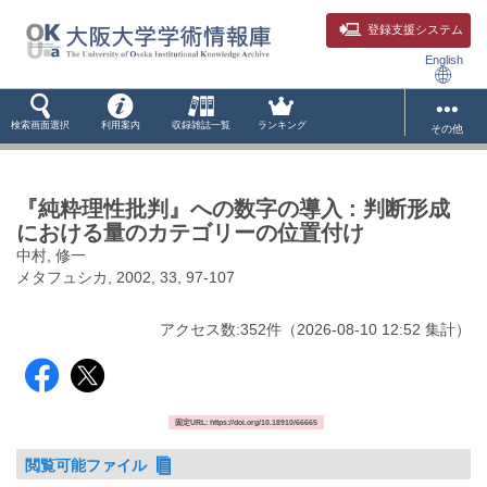
登録支援システム
English
検索画面選択
利用案内
収録雑誌一覧
ランキング
その他
『純粋理性批判』への数字の導入 : 判断形成
における量のカテゴリーの位置付け
中村, 修一
メタフュシカ, 2002, 33, 97-107
アクセス数:
352
件
（
2026-08-10
12:52 集計
）
固定URL: https://doi.org/10.18910/66665
閲覧可能ファイル