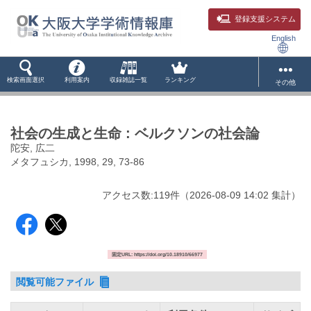
登録支援システム
English
検索画面選択
利用案内
収録雑誌一覧
ランキング
その他
社会の生成と生命 : ベルクソンの社会論
陀安, 広二
メタフュシカ, 1998, 29, 73-86
アクセス数:
119
件
（
2026-08-09
14:02 集計
）
固定URL: https://doi.org/10.18910/66977
閲覧可能ファイル