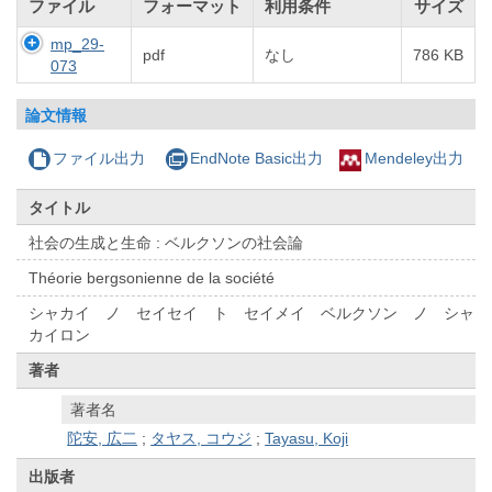
ファイル
フォーマット
利用条件
サイズ
mp_29-
pdf
なし
786 KB
073
論文情報
ファイル出力
EndNote Basic出力
Mendeley出力
タイトル
社会の生成と生命 : ベルクソンの社会論
Théorie bergsonienne de la société
シャカイ ノ セイセイ ト セイメイ ベルクソン ノ シャ
カイロン
著者
著者名
陀安, 広二
;
タヤス, コウジ
;
Tayasu, Koji
出版者