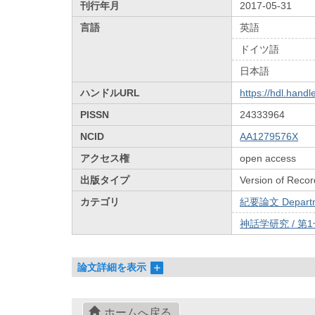
刊行年月
2017-05-31
言語
英語
ドイツ語
日本語
ハンドルURL
https://hdl.hand
PISSN
24333964
NCID
AA1279576X
アクセス権
open access
出版タイプ
Version of Recor
カテゴリ
紀要論文 Departmen
神話学研究 / 第
論文詳細を表示
ホームへ戻る