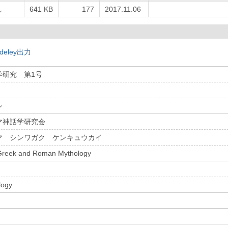
し
641 KB
177
2017.11.06
deley出力
学研究 第1号
シ
マ神話学研究会
マ シンワガク ケンキュウカイ
 Greek and Roman Mythology
logy