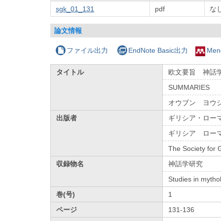
sgk_01_131
pdf
な
論文情報
ファイル出力
EndNote Basic出力
Men
タイトル
欧文要旨 神話
SUMMARIES
オウブン ヨウ
出版者
ギリシア・ロー
ギリシア ロー
The Society for
収録物名
神話学研究
Studies in mytho
巻(号)
1
ページ
131-136