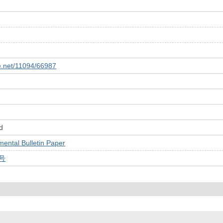
le.net/11094/66987
d
tal Bulletin Paper
1号