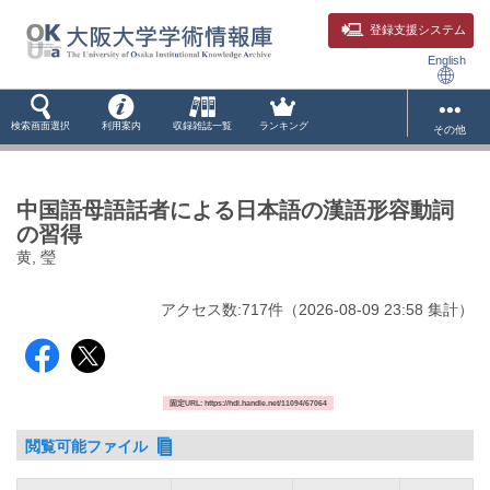
登録支援システム
English
検索画面選択
利用案内
収録雑誌一覧
ランキング
その他
中国語母語話者による日本語の漢語形容動詞
の習得
黄, 瑩
アクセス数:
717
件
（
2026-08-09
23:58 集計
）
固定URL: https://hdl.handle.net/11094/67064
閲覧可能ファイル