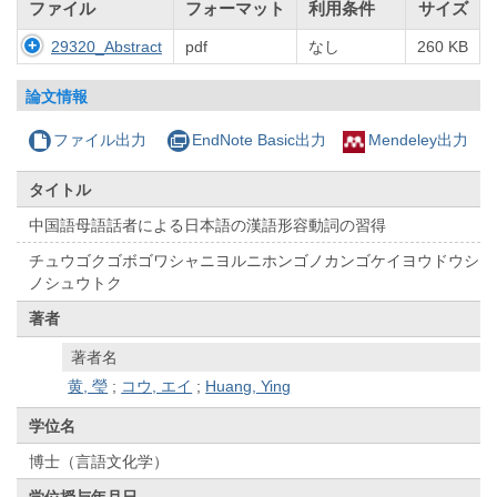
ファイル
フォーマット
利用条件
サイズ
29320_Abstract
pdf
なし
260 KB
論文情報
ファイル出力
EndNote Basic出力
Mendeley出力
タイトル
中国語母語話者による日本語の漢語形容動詞の習得
チュウゴクゴボゴワシャニヨルニホンゴノカンゴケイヨウドウシ
ノシュウトク
著者
著者名
黄, 瑩
;
コウ, エイ
;
Huang, Ying
学位名
博士（言語文化学）
学位授与年月日