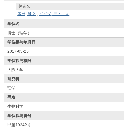
著者名
飯田, 幹之
;
イイダ, モトユキ
学位名
博士（理学）
学位授与年月日
2017-09-25
学位授与機関
大阪大学
研究科
理学
専攻
生物科学
学位授与番号
甲第19242号