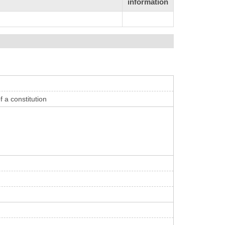
information
 a constitution