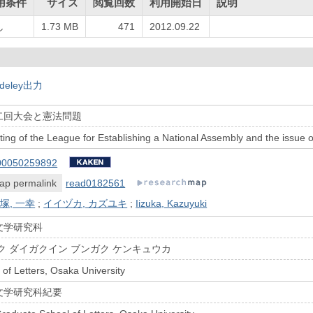
用条件
サイズ
閲覧回数
利用開始日
説明
し
1.73 MB
471
2012.09.22
deley出力
二回大会と憲法問題
ng of the League for Establishing a National Assembly and the issue of
00050259892
ap permalink
read0182561
塚, 一幸
;
イイヅカ, カズユキ
;
Iizuka, Kazuyuki
文学研究科
ク ダイガクイン ブンガク ケンキュウカ
of Letters, Osaka University
文学研究科紀要