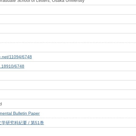
raduate School of Letters, Osaka University
le.net/11094/6748
10.18910/6748
d
tal Bulletin Paper
学研究科紀要 / 第51巻