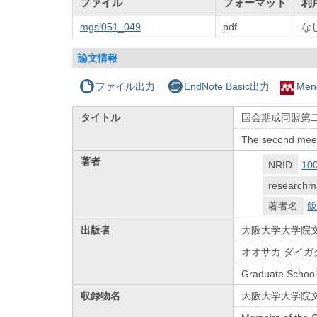
ファイル
フォーマット
利
mgsl051_049
pdf
な
論文情報
ファイル出力
EndNote Basic出力
Men
タイトル
国会期成同盟第
The second meeti
著者
NRID
10
researchm
著者名
飯
出版者
大阪大学大学院
オオサカ ダイガ
Graduate School 
収録物名
大阪大学大学院