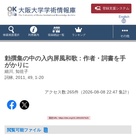
登録支援システム
English
検索画面選択
利用案内
収録雑誌一覧
ランキング
その他
勅撰集の中の入内屏風和歌 : 作者・詞書を手
がかりに
細川, 知佐子
詞林, 2011, 49, 1-20
アクセス数:
265
件
（
2026-08-08
22:47 集計
）
固定URL: https://doi.org/10.18910/67625
閲覧可能ファイル