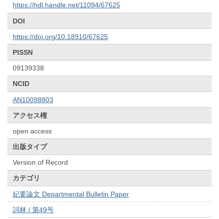
https://hdl.handle.net/11094/67625
DOI
https://doi.org/10.18910/67625
PISSN
09139338
NCID
AN10098803
アクセス権
open access
出版タイプ
Version of Record
カテゴリ
紀要論文 Departmental Bulletin Paper
詞林 / 第49号