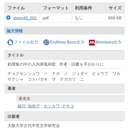
ファイル
フォーマット
利用条件
サイズ
shirin49_001
pdf
なし
668 KB
論文情報
ファイル出力
EndNote Basic出力
Mendeley出力
タイトル
勅撰集の中の入内屏風和歌 : 作者・詞書を手がかりに
チョクセンシュウ ノ ナカ ノ ジュダイ ビョウブ ワカ
サクシャ コトバガキ ヲ テガカリ ニ
著者
著者名
細川, 知佐子
;
ホソカワ, チサコ
出版者
大阪大学古代中世文学研究会