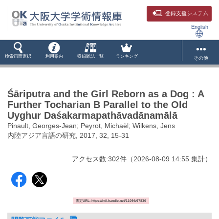
登録支援システム
English
検索画面選択
利用案内
収録雑誌一覧
ランキング
その他
Śāriputra and the Girl Reborn as a Dog : A
Further Tocharian B Parallel to the Old
Uyghur Daśakarmapathāvadānamālā
Pinault, Georges-Jean; Peyrot, Michaël; Wilkens, Jens
内陸アジア言語の研究, 2017, 32, 15-31
アクセス数:
302
件
（
2026-08-09
14:55 集計
）
固定URL: https://hdl.handle.net/11094/67836