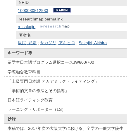
NRID
1000030512933
researchmap permalink
a_sakajiri
著者名
坂尻, 彰宏
;
サカジリ, アキヒロ
;
Sakajiri, Akihiro
キーワード等
留学生日本語プログラム選択コースJW600/700
学際融合教育科目
「上級専門日本語 アカデミック・ライティング」
「学術的文章の作法とその指導」
日本語ライティング教育
ラーニング・サポーター（LS）
抄録
本稿では、2017年度の大阪大学における、全学の一般大学院生