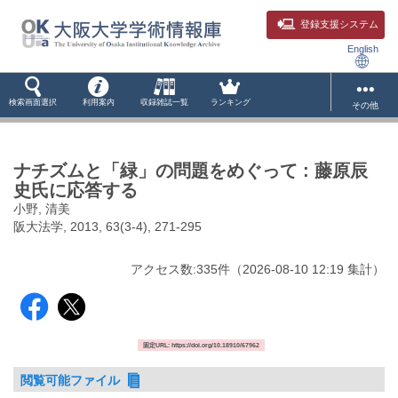
登録支援システム
English
検索画面選択
利用案内
収録雑誌一覧
ランキング
その他
ナチズムと「緑」の問題をめぐって : 藤原辰
史氏に応答する
小野, 清美
阪大法学, 2013, 63(3-4), 271-295
アクセス数:
335
件
（
2026-08-10
12:19 集計
）
固定URL: https://doi.org/10.18910/67962
閲覧可能ファイル